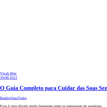
Vivah Biju
30/08/2022
O Guia Completo para Cuidar das Suas Se
Banho
Joias
Todos
Essa é uma dúvida muito frequente entre os entusiastas de semijoias