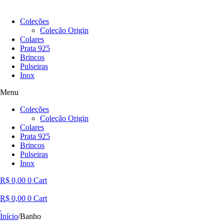
Coleções
Coleção Origin
Colares
Prata 925
Brincos
Pulseiras
Inox
Menu
Coleções
Coleção Origin
Colares
Prata 925
Brincos
Pulseiras
Inox
R$
0,00
0
Cart
R$
0,00
0
Cart
Início
/
Banho